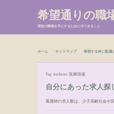
希望通りの職
理想の職場を手にするために今できること
Skip to content
ホーム
サイトマップ
希望する科に配属
Menu
Tag Archives:
医療現場
自分にあった求人探
看護師の求人数は、少子高齢社会や