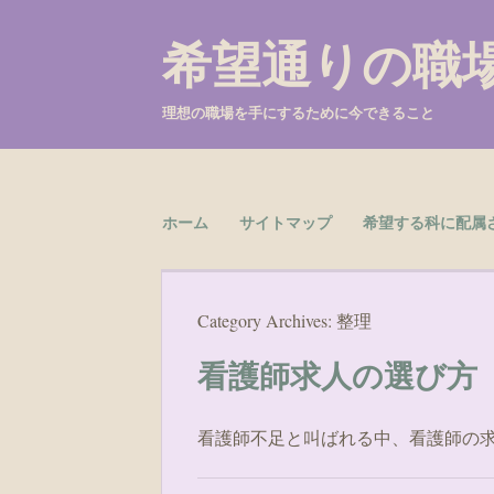
希望通りの職
理想の職場を手にするために今できること
Skip to content
ホーム
サイトマップ
希望する科に配属
Menu
Category Archives:
整理
看護師求人の選び方
看護師不足と叫ばれる中、看護師の