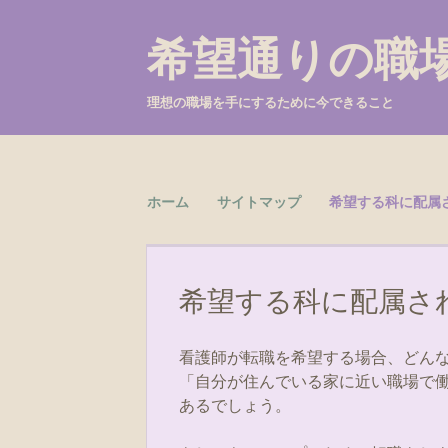
希望通りの職
理想の職場を手にするために今できること
Skip to content
ホーム
サイトマップ
希望する科に配属
Menu
希望する科に配属さ
看護師が転職を希望する場合、どん
「自分が住んでいる家に近い職場で
あるでしょう。